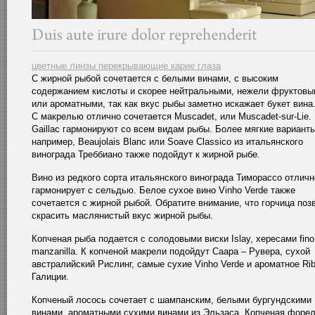
цветные линзы перекрывающие карие глаза
С жирной рыбой сочетается с белыми винами, с высоким
содержанием кислоты и скорее нейтральными, нежели фруктов
или ароматными, так как вкус рыбы заметно искажает букет вина
С макрелью отлично сочетается Muscadet, или Muscadet-sur-Lie.
Gaillac гармонируют со всем видам рыбы. Более мягкие варианты
например, Beaujolais Blanc или Soave Classico из итальянского
винограда Треббиано также подойдут к жирной рыбе.
Вино из редкого сорта итальянского винограда Тиморассо отличн
гармонирует с сельдью. Белое сухое вино Vinho Verde также
сочетается с жирной рыбой. Обратите внимание, что горчица поз
скрасить маслянистый вкус жирной рыбы.
Копченая рыба подается с солодовыми виски Islay, хересами fino
manzanilla. К копченой макрели подойдут Саара – Рувера, сухой
австралийский Рислинг, самые сухие Vinho Verde и ароматное Rib
Галиции.
Копченый лосось сочетает с шампанским, белыми бургундскими
винами, ароматными сухими винами из Эльзаса. Копченая форе