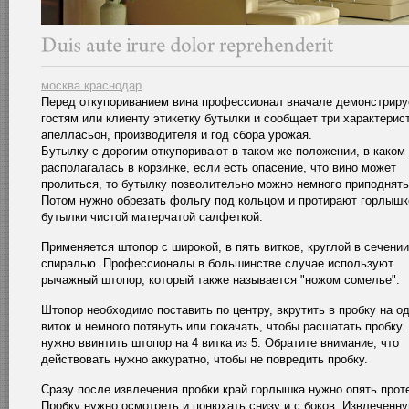
москва краснодар
Перед откупориванием вина профессионал вначале демонстриру
гостям или клиенту этикетку бутылки и сообщает три характерист
апелласьон, производителя и год сбора урожая.
Бутылку с дорогим откупоривают в таком же положении, в каком
располагалась в корзинке, если есть опасение, что вино может
пролиться, то бутылку позволительно можно немного приподнять
Потом нужно обрезать фольгу под кольцом и протирают горлышк
бутылки чистой матерчатой салфеткой.
Применяется штопор с широкой, в пять витков, круглой в сечении
спиралью. Профессионалы в большинстве случае используют
рычажный штопор, который также называется "ножом сомелье".
Штопор необходимо поставить по центру, вкрутить в пробку на о
виток и немного потянуть или покачать, чтобы расшатать пробку.
нужно ввинтить штопор на 4 витка из 5. Обратите внимание, что
действовать нужно аккуратно, чтобы не повредить пробку.
Сразу после извлечения пробки край горлышка нужно опять прот
Пробку нужно осмотреть и понюхать снизу и с боков. Извлеченн