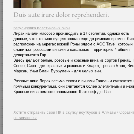
регулировка пластиковых окон
Лирак начали массово производить в 17 столетии, однако есть
данные, что это вино существовало еще до римских времен. Лир
расположен на берегах южной Роны рядом с АОС Tavel, который
славиться розовыми винами и охватывает территорию 4 общин
департамента Гар.
Здесь делают белые, розовые и красные вина из сортов Гренаш 
Сенсо, Сира - для красных и розовых и Кларет, Гренаш Блан, Вио
Марсан, Уньи Блан, Бурбуленк - для белых вин.
Розовые вина Лирак весьма схожи с винами Тавель и считаются 
прямыми конкурентами, они считаются более элегантными и неж
Красные вина немного напоминают Шатонеф-дю-Пап.
Хотите отправить свой ПК в скупку ноутбуков в Алматы? Обратит
pc-service.kz